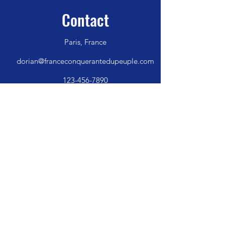
Contact
Paris, France
dorian@franceconquerantedupeuple.com
123-456-7890