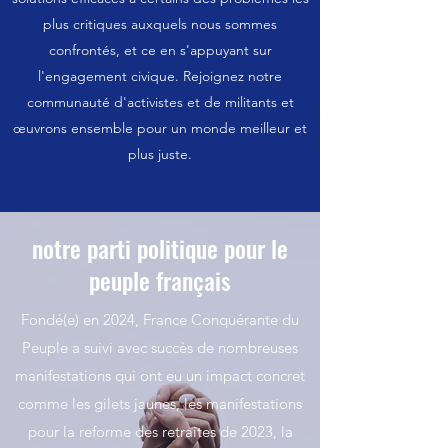
plus critiques auxquels nous sommes
confrontés, et ce en s'appuyant sur
l'engagement civique. Rejoignez notre
communauté d'activistes et de militants et
œuvrons ensemble pour un monde meilleur et
plus juste.
notre parti politique pour le
peuple français
Fondé(e) en 2024, France Conquérante du
Peuple a suivi avec succès de nombreuses
manifestations qui ont eu un impact concret
comme les gilets jaunes, les manifestations
pour la reforme des retraites de 2023, la