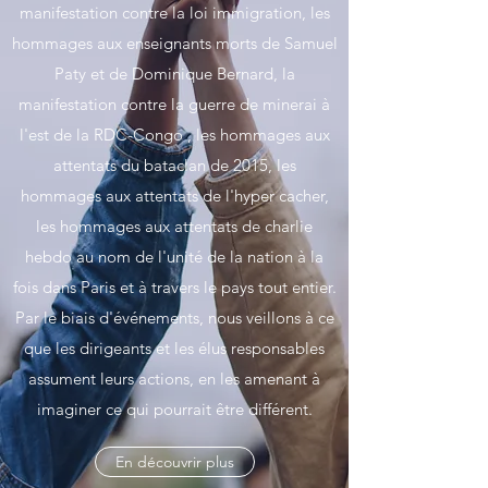
manifestation contre la loi immigration, les
hommages aux enseignants morts de Samuel
Paty et de Dominique Bernard, la
manifestation contre la guerre de minerai à
l'est de la RDC-Congo , les hommages aux
attentats du bataclan de 2015, les
hommages aux attentats de l'hyper cacher,
les hommages aux attentats de charlie
hebdo au nom de l'unité de la nation à la
fois dans Paris et à travers le pays tout entier.
Par le biais d'événements, nous veillons à ce
que les dirigeants et les élus responsables
assument leurs actions, en les amenant à
imaginer ce qui pourrait être différent.
En découvrir plus